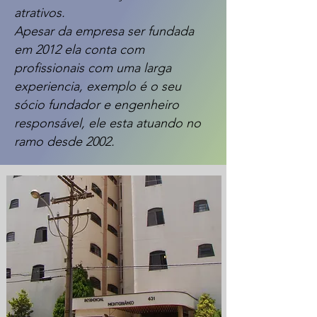
atrativos.
Apesar da empresa ser fundada
em 2012 ela conta com
profissionais com uma larga
experiencia, exemplo é o seu
sócio fundador e engenheiro
responsável, ele esta atuando no
ramo desde 2002.