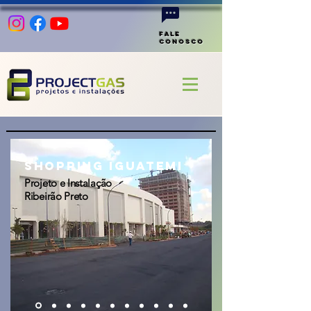
Fale
Conosco
Shopping iguatemi
Projeto e Instalação
Ribeirão Preto