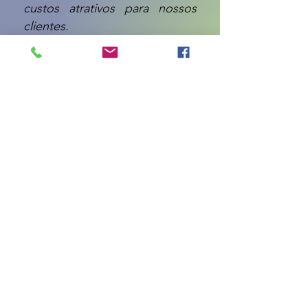
custos atrativos para nossos
clientes.
Projetando e Instalando
com segurança ha mais de 10 anos.
Midias
Sociais
Fale
Conosco
Treinamentos