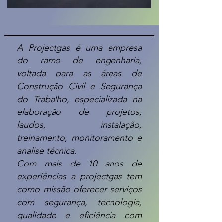
A Projectgas é uma empresa
do ramo de engenharia,
voltada para as áreas de
Construção Civil e Segurança
do Trabalho, especializada na
elaboração de projetos,
laudos, instalação,
treinamento, monitoramento e
analise técnica.
Com mais de 10 anos de
experiências a projectgas tem
como missão oferecer serviços
com segurança, tecnologia,
qualidade e eficiência com